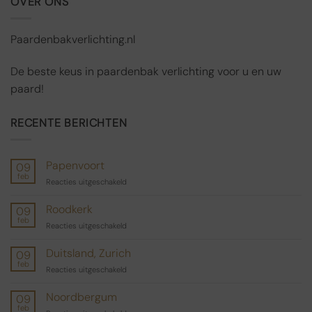
OVER ONS
Paardenbakverlichting.nl
De beste keus in paardenbak verlichting voor u en uw
paard!
RECENTE BERICHTEN
Papenvoort
09
feb
voor
Reacties uitgeschakeld
Papenvoort
Roodkerk
09
feb
voor
Reacties uitgeschakeld
Roodkerk
Duitsland, Zurich
09
feb
voor
Reacties uitgeschakeld
Duitsland,
Zurich
Noordbergum
09
feb