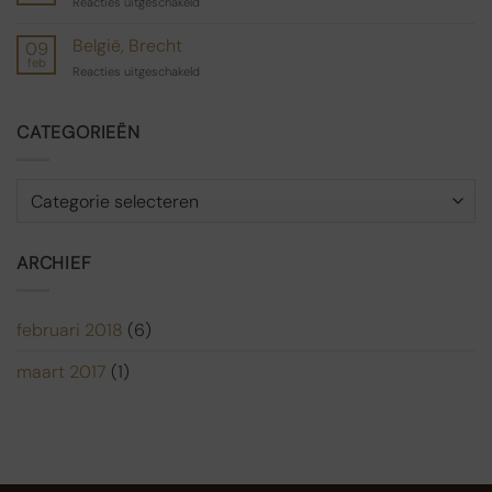
voor
Reacties uitgeschakeld
Noordbergum
België, Brecht
09
feb
voor
Reacties uitgeschakeld
België,
Brecht
CATEGORIEËN
Categorieën
ARCHIEF
februari 2018
(6)
maart 2017
(1)