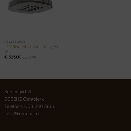
ACCESSOIRES
LED Binnenbak verlichting 70
W
€
525,00
excl. BTW
Sanjesfjild 21
9062HZ Oentsjerk
Telefoon: 058 256 3668
info@kompas.frl