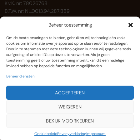
K.v.K. nr: 78026768
B.T.W. nr: NL.0013.94.287.B89
Beheer toestemming
Paardenbakverlichting.nl is onderdeel van
Kompas
Holding BV
.
Om de beste ervaringen te bieden, gebruiken wij technologieën zoals
cookies om informatie over je apparaat op te slaan en/of te raadplegen.
Door in te stemmen met deze technologieën kunnen wij gegevens zoals
Accessoires
(10)
surfgedrag of unieke ID's op deze site verwerken. Als je geen
toestemming geeft of uw toestemming intrekt, kan dit een nadelige
Binnenverlichting
(1)
invloed hebben op bepaalde functies en mogelijkheden.
Lichtmasten LED
Beheer diensten
(2)
Onze producten
(16)
ACCEPTEREN
WEIGEREN
IDeal
Maestr
Algemene Voorwaarden
|
Cookiebeleid
BEKIJK VOORKEUREN
OVER ONS
ONZE KLANTEN
CONTACT
Copyright 2026 ©
Kompas.frl
Cookiebeleid
Privacyverklaring
Impressum