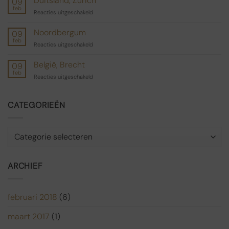
Duitsland, Zurich
09
feb
voor
Reacties uitgeschakeld
Duitsland,
Zurich
Noordbergum
09
feb
voor
Reacties uitgeschakeld
Noordbergum
België, Brecht
09
feb
voor
Reacties uitgeschakeld
België,
Brecht
CATEGORIEËN
Categorieën
ARCHIEF
februari 2018
(6)
maart 2017
(1)