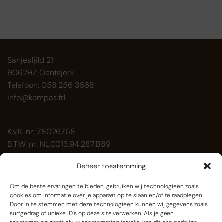
Sanjesfjild 21
9062HZ Oentsjerk
Telefoon: 058 256 3668
info@kompas.frl
K.v.K. nr: 78026768
B.T.W. nr: NL.0013.94.287.B89
Beheer toestemming
Paardenbakverlichting.nl is onderdeel van
Kompas
Holding BV
.
Om de beste ervaringen te bieden, gebruiken wij technologieën zoals
cookies om informatie over je apparaat op te slaan en/of te raadplegen.
Door in te stemmen met deze technologieën kunnen wij gegevens zoals
Accessoires
(10)
surfgedrag of unieke ID's op deze site verwerken. Als je geen