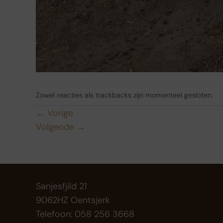
Zowel reacties als trackbacks zijn momenteel gesloten.
←
Vorige
Volgende
→
Sanjesfjild 21
9062HZ Oentsjerk
Telefoon: 058 256 3668