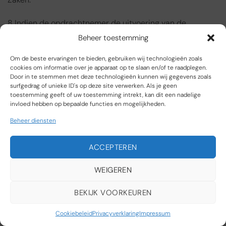
8 Indien de opdrachtnemer de uitvoering van de
opdracht opschort of beëindigt, heeft de opdrachtnemer
Beheer toestemming
recht op volledige betaling van tot op het moment van
Om de beste ervaringen te bieden, gebruiken wij technologieën zoals
opschorting of beëindiging verrichte werkzaamheden en
cookies om informatie over je apparaat op te slaan en/of te raadplegen.
gemaakte kosten.
Door in te stemmen met deze technologieën kunnen wij gegevens zoals
surfgedrag of unieke ID's op deze site verwerken. Als je geen
toestemming geeft of uw toestemming intrekt, kan dit een nadelige
invloed hebben op bepaalde functies en mogelijkheden.
Artikel 12: EIGENDOM HALFFABRIKATEN,
Beheer diensten
PRODUCTIEMIDDELEN ETC.
ACCEPTEREN
1 Alle door de opdrachtnemer in het kader van de
uitvoering van de opdracht vervaardigde zaken, zoals
WEIGEREN
productiemiddelen, halffabrikaten en hulpmiddelen
BEKIJK VOORKEUREN
blijven in eigendom toebehoren aan de opdrachtnemer,
ook als deze als aparte post op de offerte, in het aanbod
Cookiebeleid
Privacyverklaring
Impressum
of op de factuur zijn vermeld.