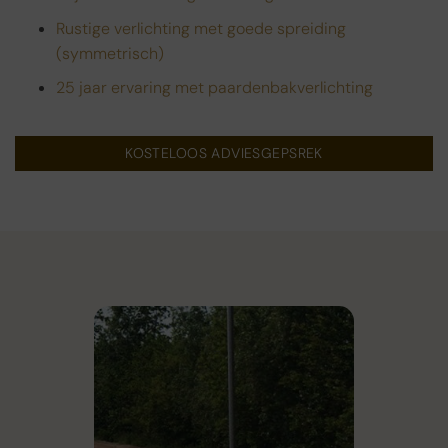
Rustige verlichting met goede spreiding
(symmetrisch)
25 jaar ervaring met paardenbakverlichting
KOSTELOOS ADVIESGEPSREK