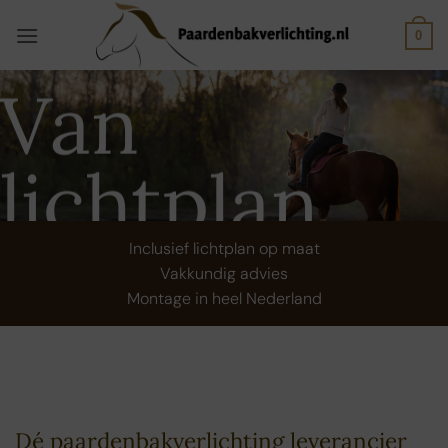
Ga
naar
0
inhoud
Van
lichtplan
tot
Inclusief lichtplan op maat
Vakkundig advies
Montage in heel Nederland
plaatsing
Dé paardenbakverlichting leverancier