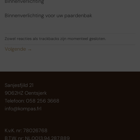
Binnenverlichting
Binnenverlichting voor uw paardenbak
Zowel reacties als trackbacks zijn momenteel gesloten.
Volgende
→
Sanjesfjild 21
9062HZ Oentsjerk
Telefoon: 058 256 3668
info@kompas.frl
K.v.K. nr: 78026768
B.T.W. nr: NL.0013.94.287.B89